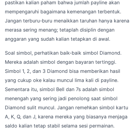
pastikan kalian paham bahwa jumlah payline akan
mempengaruhi bagaimana kemenangan terbentuk.
Jangan terburu-buru menaikkan taruhan hanya karena
merasa sering menang; tetaplah disiplin dengan
anggaran yang sudah kalian tetapkan di awal.
Soal simbol, perhatikan baik-baik simbol Diamond.
Mereka adalah simbol dengan bayaran tertinggi.
Simbol 1, 2, dan 3 Diamond bisa memberikan hasil
yang cukup oke kalau muncul lima kali di payline.
Sementara itu, simbol Bell dan 7s adalah simbol
menengah yang sering jadi penolong saat simbol
Diamond sulit muncul. Jangan remehkan simbol kartu
A, K, Q, dan J, karena mereka yang biasanya menjaga
saldo kalian tetap stabil selama sesi permainan.