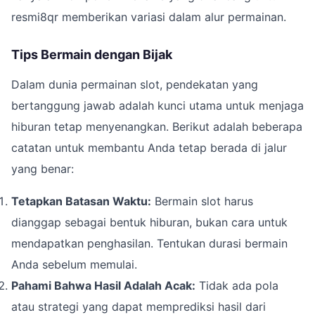
resmi8qr memberikan variasi dalam alur permainan.
Tips Bermain dengan Bijak
Dalam dunia permainan slot, pendekatan yang
bertanggung jawab adalah kunci utama untuk menjaga
hiburan tetap menyenangkan. Berikut adalah beberapa
catatan untuk membantu Anda tetap berada di jalur
yang benar:
Tetapkan Batasan Waktu:
Bermain slot harus
dianggap sebagai bentuk hiburan, bukan cara untuk
mendapatkan penghasilan. Tentukan durasi bermain
Anda sebelum memulai.
Pahami Bahwa Hasil Adalah Acak:
Tidak ada pola
atau strategi yang dapat memprediksi hasil dari