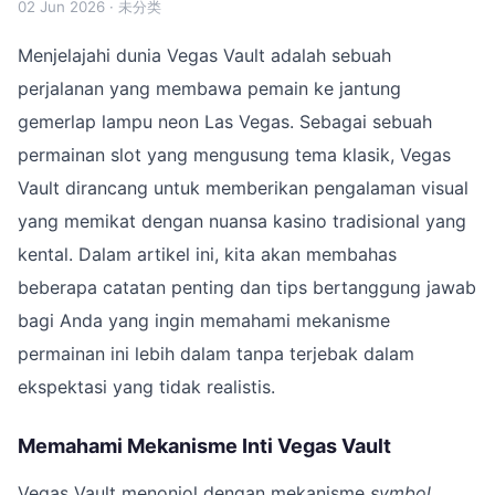
02 Jun 2026
· 未分类
Menjelajahi dunia Vegas Vault adalah sebuah
perjalanan yang membawa pemain ke jantung
gemerlap lampu neon Las Vegas. Sebagai sebuah
permainan slot yang mengusung tema klasik, Vegas
Vault dirancang untuk memberikan pengalaman visual
yang memikat dengan nuansa kasino tradisional yang
kental. Dalam artikel ini, kita akan membahas
beberapa catatan penting dan tips bertanggung jawab
bagi Anda yang ingin memahami mekanisme
permainan ini lebih dalam tanpa terjebak dalam
ekspektasi yang tidak realistis.
Memahami Mekanisme Inti Vegas Vault
Vegas Vault menonjol dengan mekanisme
symbol