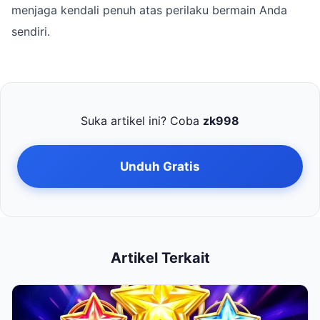
menjaga kendali penuh atas perilaku bermain Anda
sendiri.
Suka artikel ini? Coba
zk998
Unduh Gratis
Artikel Terkait