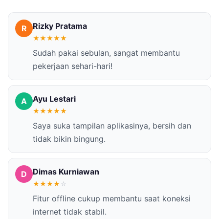
Rizky Pratama
R
★
★
★
★
★
Sudah pakai sebulan, sangat membantu
pekerjaan sehari-hari!
Ayu Lestari
A
★
★
★
★
★
Saya suka tampilan aplikasinya, bersih dan
tidak bikin bingung.
Dimas Kurniawan
D
★
★
★
★
☆
Fitur offline cukup membantu saat koneksi
internet tidak stabil.