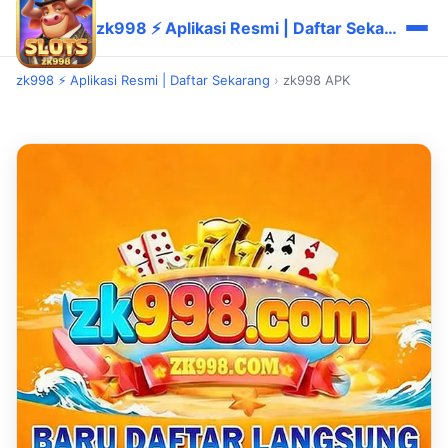
zk998 ⚡ Aplikasi Resmi | Daftar Sekarang
zk998 ⚡ Aplikasi Resmi | Daftar Sekarang
›
zk998 APK