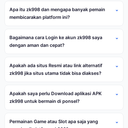
Apa itu zk998 dan mengapa banyak pemain
membicarakan platform ini?
Bagaimana cara Login ke akun zk998 saya
dengan aman dan cepat?
Apakah ada situs Resmi atau link alternatif
zk998 jika situs utama tidak bisa diakses?
Apakah saya perlu Download aplikasi APK
zk998 untuk bermain di ponsel?
Permainan Game atau Slot apa saja yang