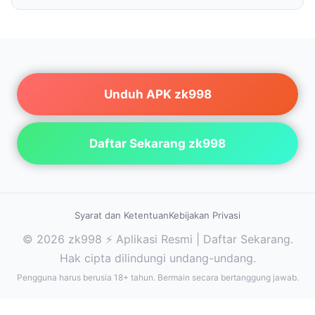
Unduh APK zk998
Daftar Sekarang zk998
Syarat dan Ketentuan
Kebijakan Privasi
© 2026 zk998 ⚡ Aplikasi Resmi | Daftar Sekarang.
Hak cipta dilindungi undang-undang.
Pengguna harus berusia 18+ tahun. Bermain secara bertanggung jawab.