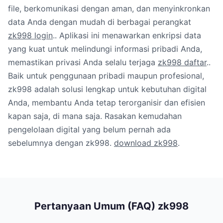
file, berkomunikasi dengan aman, dan menyinkronkan
data Anda dengan mudah di berbagai perangkat
zk998 login
.. Aplikasi ini menawarkan enkripsi data
yang kuat untuk melindungi informasi pribadi Anda,
memastikan privasi Anda selalu terjaga
zk998 daftar
..
Baik untuk penggunaan pribadi maupun profesional,
zk998 adalah solusi lengkap untuk kebutuhan digital
Anda, membantu Anda tetap terorganisir dan efisien
kapan saja, di mana saja. Rasakan kemudahan
pengelolaan digital yang belum pernah ada
sebelumnya dengan zk998.
download zk998
.
Pertanyaan Umum (FAQ) zk998