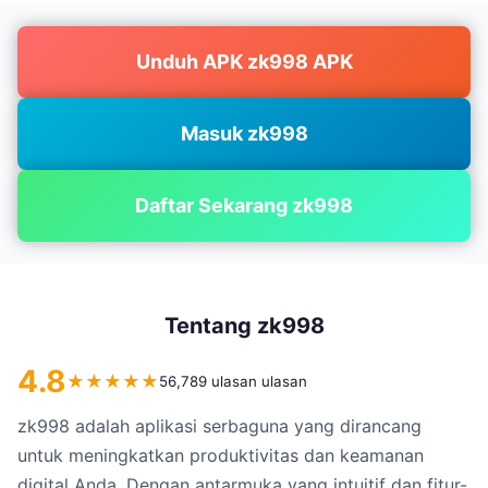
Unduh APK zk998 APK
Masuk zk998
Daftar Sekarang zk998
Tentang zk998
4.8
★
★
★
★
★
56,789 ulasan ulasan
zk998 adalah aplikasi serbaguna yang dirancang
untuk meningkatkan produktivitas dan keamanan
digital Anda. Dengan antarmuka yang intuitif dan fitur-