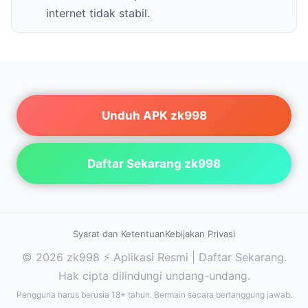
internet tidak stabil.
Unduh APK zk998
Daftar Sekarang zk998
Syarat dan Ketentuan
Kebijakan Privasi
© 2026 zk998 ⚡ Aplikasi Resmi | Daftar Sekarang.
Hak cipta dilindungi undang-undang.
Pengguna harus berusia 18+ tahun. Bermain secara bertanggung jawab.