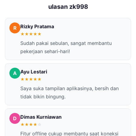
ulasan zk998
Rizky Pratama
R
★
★
★
★
★
Sudah pakai sebulan, sangat membantu
pekerjaan sehari-hari!
Ayu Lestari
A
★
★
★
★
★
Saya suka tampilan aplikasinya, bersih dan
tidak bikin bingung.
Dimas Kurniawan
D
★
★
★
★
☆
Fitur offline cukup membantu saat koneksi