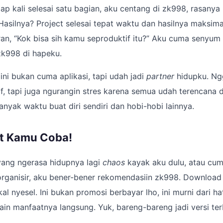
tiap kali selesai satu bagian, aku centang di zk998, rasany
asilnya? Project selesai tepat waktu dan hasilnya maksim
n, “Kok bisa sih kamu seproduktif itu?” Aku cuma senyum 
 zk998 di hapeku.
ni bukan cuma aplikasi, tapi udah jadi
partner
hidupku. Ng
if, tapi juga ngurangin stres karena semua udah terencana 
anyak waktu buat diri sendiri dan hobi-hobi lainnya.
t Kamu Coba!
 yang ngerasa hidupnya lagi
chaos
kayak aku dulu, atau cum
organisir, aku bener-bener rekomendasiin zk998. Download
l nyesel. Ini bukan promosi berbayar lho, ini murni dari ha
in manfaatnya langsung. Yuk, bareng-bareng jadi versi terba