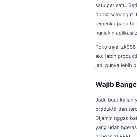
satu per satu. Se
boost
semangat. H
temenku pada hera
nunjukin aplikasi
Pokoknya, zk998 i
aku lebih produkt
jadi punya lebih b
Wajib Bange
Jadi, buat kalian
produktif dan ter
Dijamin nggak baka
yang udah ngerasa
dengan zk998!