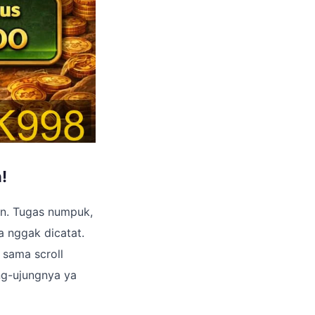
!
n. Tugas numpuk,
a nggak dicatat.
 sama scroll
ng-ujungnya ya