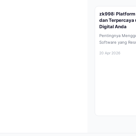
zk998: Platfor
dan Terpercaya
Digital Anda
Pentingnya Mengg
Software yang Resmi
berkembang pesat s
20 Apr 2026
perangkat lunak ata