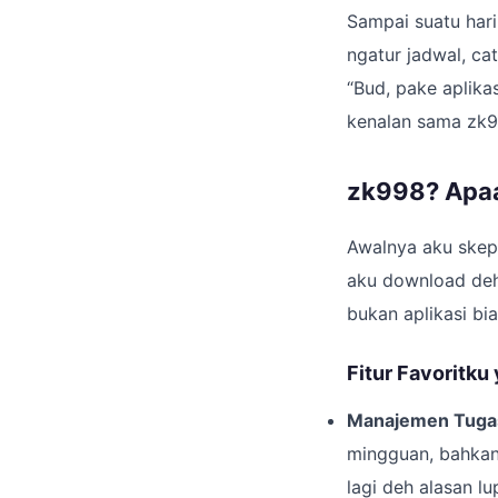
Sampai suatu hari
ngatur jadwal, ca
“Bud, pake aplikas
kenalan sama zk9
zk998? Apaan
Awalnya aku skept
aku download de
bukan aplikasi bi
Fitur Favoritku
Manajemen Tugas 
mingguan, bahkan 
lagi deh alasan lu