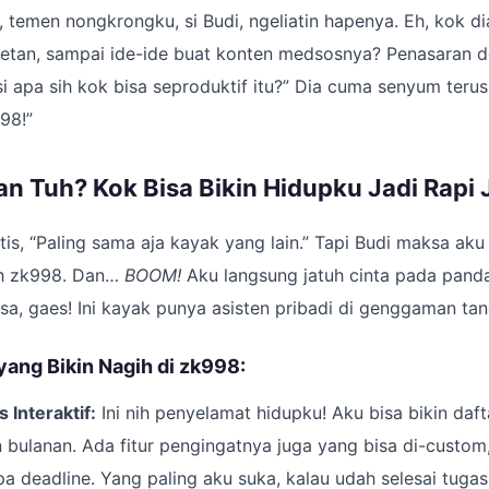
, temen nongkrongku, si Budi, ngeliatin hapenya. Eh, kok di
tetan, sampai ide-ide buat konten medsosnya? Penasaran d
i apa sih kok bisa seproduktif itu?” Dia cuma senyum terus b
98!”
 Tuh? Kok Bisa Bikin Hidupku Jadi Rapi J
is, “Paling sama aja kayak yang lain.” Tapi Budi maksa aku
h zk998. Dan…
BOOM!
Aku langsung jatuh cinta pada panda
asa, gaes! Ini kayak punya asisten pribadi di genggaman ta
 yang Bikin Nagih di zk998:
Interaktif:
Ini nih penyelamat hidupku! Aku bisa bikin daft
bulanan. Ada fitur pengingatnya juga yang bisa di-custom
pa deadline. Yang paling aku suka, kalau udah selesai tugas