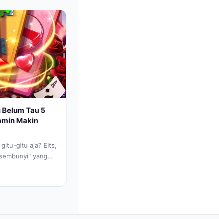
 Belum Tau 5
jamin Makin
itu-gitu aja? Eits,
ersembunyi" yang
....