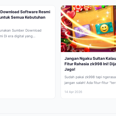
m Download Software Resmi
 untuk Semua Kebutuhan
unakan Sumber Download
 Di era digital yang
aat ini, kebutuhan akan
u...
Jangan Ngaku Sultan Kalau
Fitur Rahasia zk998 Ini! Di
Jago!
Sudah pakai zk998 tapi ngerasa g
jangan salah! Ada fitur-fitur "t
bikin kamu makin pro dan efisien
14 Apr 2026