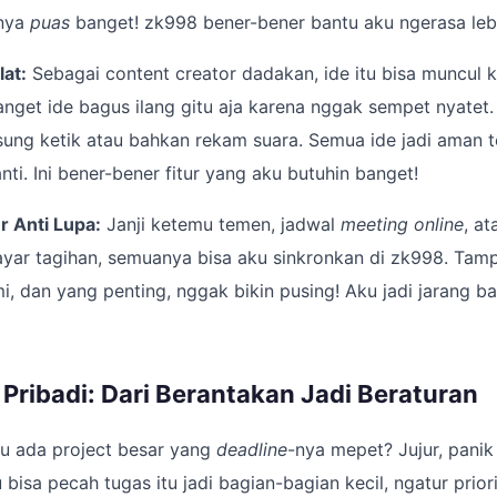
anya
puas
banget! zk998 bener-bener bantu aku ngerasa lebih
lat:
Sebagai content creator dadakan, ide itu bisa muncul k
banget ide bagus ilang gitu aja karena nggak sempet nyatet.
ung ketik atau bahkan rekam suara. Semua ide jadi aman t
ti. Ini bener-bener fitur yang aku butuhin banget!
r Anti Lupa:
Janji ketemu temen, jadwal
meeting online
, a
yar tagihan, semuanya bisa aku sinkronkan di zk998. Tamp
 dan yang penting, nggak bikin pusing! Aku jadi jarang b
Pribadi: Dari Berantakan Jadi Beraturan
ku ada project besar yang
deadline
-nya mepet? Jujur, panik
bisa pecah tugas itu jadi bagian-bagian kecil, ngatur priori