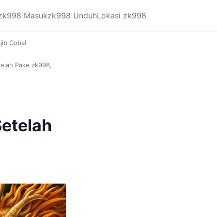
zk998 Masuk
zk998 Unduh
Lokasi zk998
jib Coba!
telah Pake zk998,
Setelah